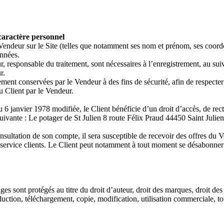
 caractère personnel
e Vendeur sur le Site (telles que notamment ses nom et prénom, ses coord
onnées.
 responsable du traitement, sont nécessaires à l’enregistrement, au sui
r.
ent conservées par le Vendeur à des fins de sécurité, afin de respecter l
u Client par le Vendeur.
u 6 janvier 1978 modifiée, le Client bénéficie d’un droit d’accès, de rec
e suivante : Le potager de St Julien 8 route Félix Praud 44450 Saint Julie
nsultation de son compte, il sera susceptible de recevoir des offres du V
service clients. Le Client peut notamment à tout moment se désabonner d
ges sont protégés au titre du droit d’auteur, droit des marques, droit des 
duction, téléchargement, copie, modification, utilisation commerciale, tot