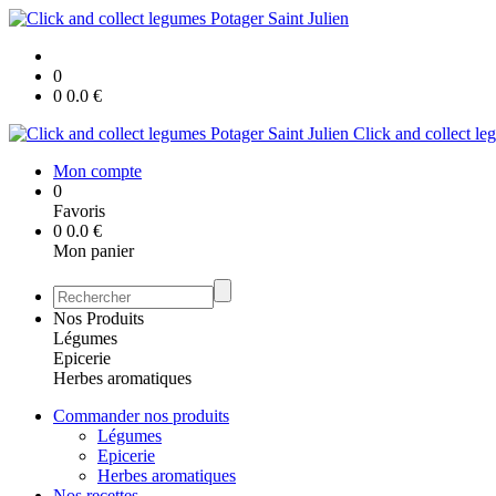
0
0
0.0
€
Click and collect le
Mon compte
0
Favoris
0
0.0
€
Mon panier
Nos Produits
Légumes
Epicerie
Herbes aromatiques
Commander nos produits
Légumes
Epicerie
Herbes aromatiques
Nos recettes