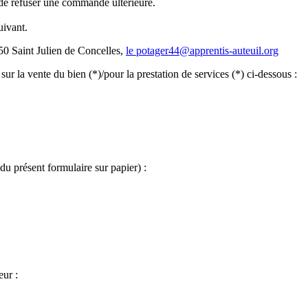
 de refuser une commande ultérieure.
uivant.
450 Saint Julien de Concelles,
le potager44@apprentis-auteuil.org
 sur la vente du bien (*)/pour la prestation de services (*) ci-dessous :
u présent formulaire sur papier) :
eur :