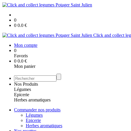
0
0
0.0
€
Click and collect le
Mon compte
0
Favoris
0
0.0
€
Mon panier
Nos Produits
Légumes
Epicerie
Herbes aromatiques
Commander nos produits
Légumes
Epicerie
Herbes aromatiques
Nos recettes